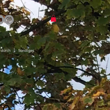
 durch
Sonstiges
te