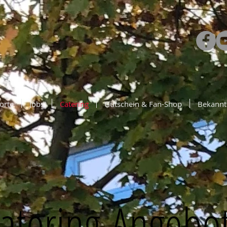
orte
Jobs
Catering
Gutschein & Fan-Shop
Bekannt
atering-Angebo