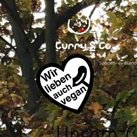
-
Speisen
Stand
Unsere C