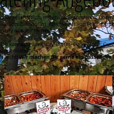
at oder geschäftlich, mit etwas Besonderem über
 allem Zubehör zu jeglicher Art von Feier: Firm
party oder einfach nur so.
g: Du kannst unser Curry-Buffet, Curry-Mobil, Cur
plett mieten.
's nicht!
Wir machen Dir gerne ein passendes 