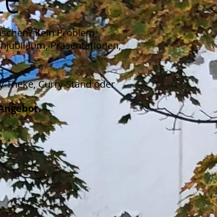
raschen? Kein Problem,
enjubiläum, Präsentationen,
ry-Theke, Curry-Stand oder
Angebot.