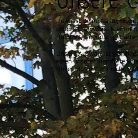
Du willst Deine Gäste, priv
unsere Currywurst kommt mit
Hochzeit, Geburtstag, Garten
Unsere Auswahl ist vielfälti
einen unserer Standorte kom
Unser Motto: Geht nicht, gibt