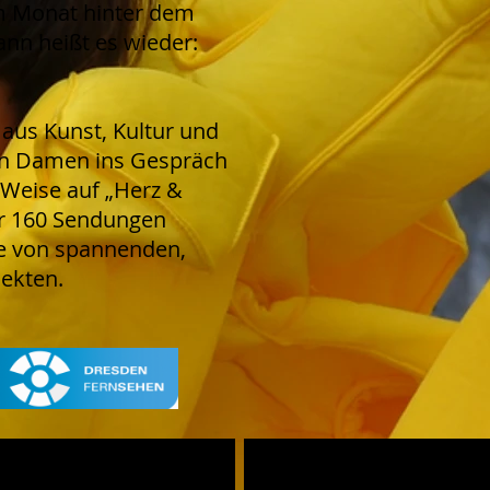
m Monat hinter dem
ann heißt es wieder:
 aus Kunst, Kultur und
n Damen ins Gespräch
Weise auf „Herz &
er 160 Sendungen
te von spannenden,
jekten.