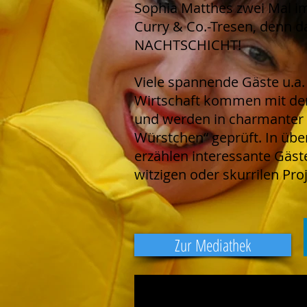
Sophia Matthes zwei Mal i
Curry & Co.-Tresen, denn d
NACHTSCHICHT!
Viele spannende Gäste u.a.
Wirtschaft kommen mit de
und werden in charmanter 
Würstchen“ geprüft. In üb
erzählen interessante Gäs
witzigen oder skurrilen Pro
Zur Mediathek