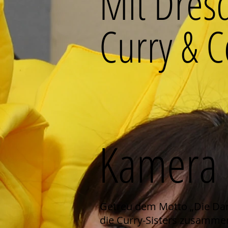
Mit Dres
Curry & C
Kamera l
Getreu dem Motto „Die Dam
die Curry-Sisters zusamme