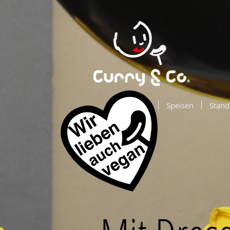
-
Speisen
Stand