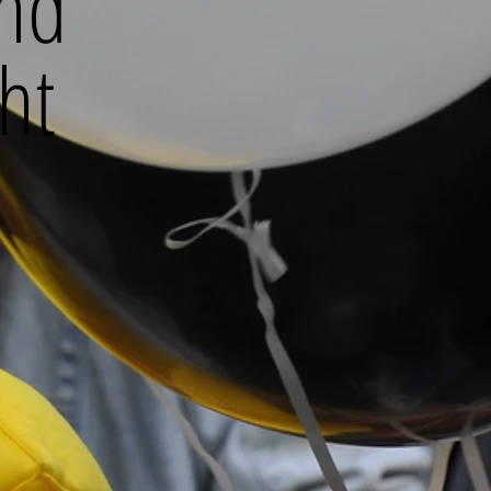
und
ht