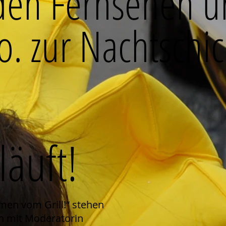
den Fernsehen 
o. zur Nachtschic
äuft!
en vom Grill!“ stehen
n mit Moderatorin