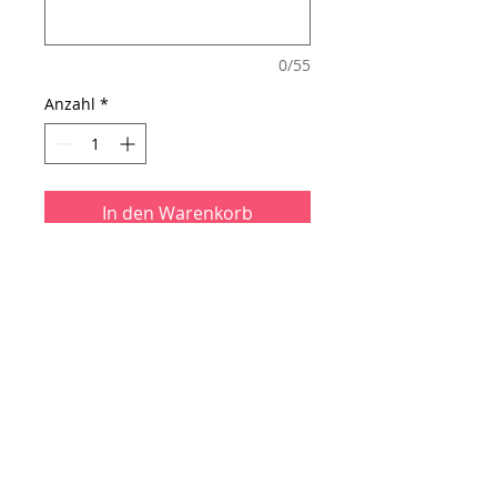
0/55
Anzahl
*
In den Warenkorb
Kunden-|Gutscheinkarte
Heute schon bedankt, geliebt,
beschenkt, gelobt und gehuldigt?
Dafür haben wir die
passende Aufmerksamkeit
z.B. eine Einladung zu Currywurst
& Pommes unter unserem
Kronleuchter! Kommt definitiv
heißgeliebt an!