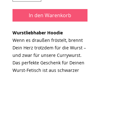
In den Warenkorb
Wurstliebhaber Hoodie
Wenn es draußen fröstelt, brennt
Dein Herz trotzdem für die Wurst –
und zwar für unsere Currywurst
.
Das perfekte Geschenk für Deinen
Wurst-Fetisch ist aus schwarzer
Baumwolle mit weißem Siebdruck.
Du kannst es in den Größen S, M, L
und XL bestellen.
PRODUKTINFO
100% Baumwolle mit beidseitigem
RÜCKGABEBEDINGUNGEN
Siebdruck in Weiß